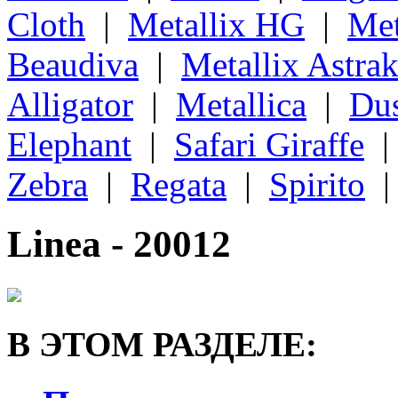
Cloth
|
Metallix HG
|
Met
Beaudiva
|
Metallix Astra
Alligator
|
Metallica
|
Du
Elephant
|
Safari Giraffe
Zebra
|
Regata
|
Spirito
Linea - 20012
В ЭТОМ РАЗДЕЛЕ: