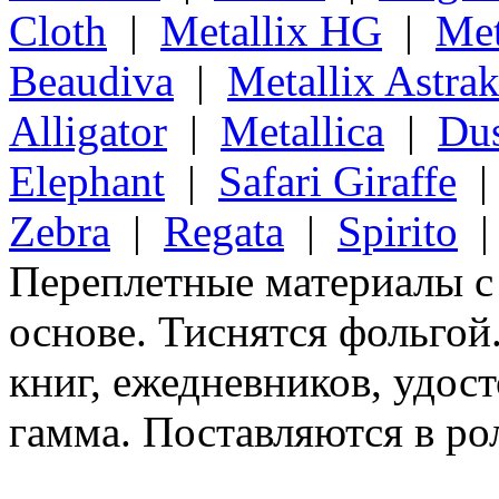
Cloth
|
Metallix HG
|
Met
Beaudiva
|
Metallix Astra
Alligator
|
Metallica
|
Du
Elephant
|
Safari Giraffe
Zebra
|
Regata
|
Spirito
Переплетные материалы 
основе. Тиснятся фольгой
книг, ежедневников, удос
гамма. Поставляются в ро