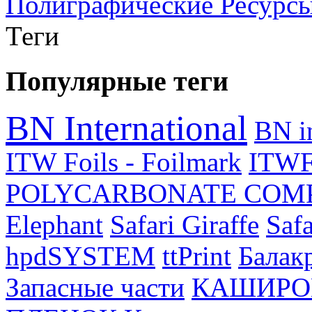
Полиграфические Ресурс
Теги
Популярные теги
BN International
BN i
ITW Foils - Foilmark
ITWF
POLYCARBONATE COMP
Elephant
Safari Giraffe
Safa
hpdSYSTEM
ttPrint
Бала
Запасные части
КАШИРО