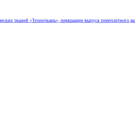
еских тканей «Техноткань», прекращен выпуск переплетного ма