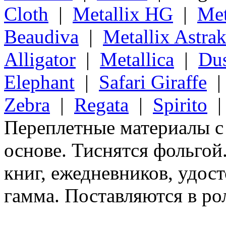
Cloth
|
Metallix HG
|
Met
Beaudiva
|
Metallix Astra
Alligator
|
Metallica
|
Du
Elephant
|
Safari Giraffe
Zebra
|
Regata
|
Spirito
Переплетные материалы 
основе. Тиснятся фольгой
книг, ежедневников, удос
гамма. Поставляются в ро