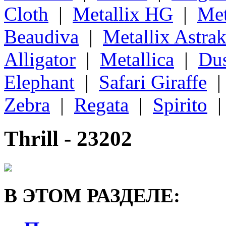
Cloth
|
Metallix HG
|
Met
Beaudiva
|
Metallix Astra
Alligator
|
Metallica
|
Du
Elephant
|
Safari Giraffe
Zebra
|
Regata
|
Spirito
Thrill - 23202
В ЭТОМ РАЗДЕЛЕ: